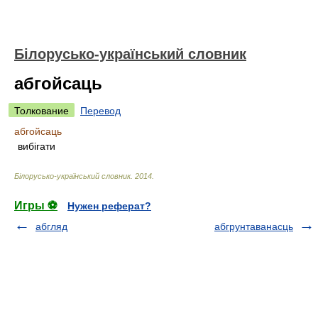
Білорусько-український словник
абгойсаць
Толкование
Перевод
абгойсаць
вибігати
Білорусько-український словник
.
2014
.
Игры ⚽
Нужен реферат?
абгляд
абгрунтаванасць